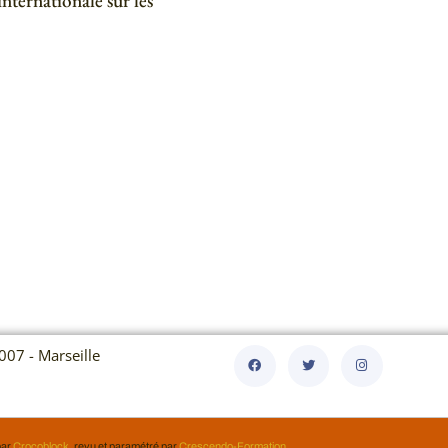
 internationale sur les
007 - Marseille
par
Crocoblock
, revu et paramétré par
Crescendo-Formation
.