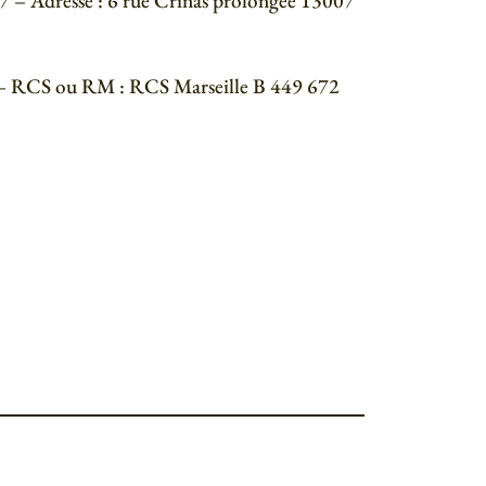
 – Adresse : 6 rue Crinas prolongée 13007
– RCS ou RM : RCS Marseille B 449 672