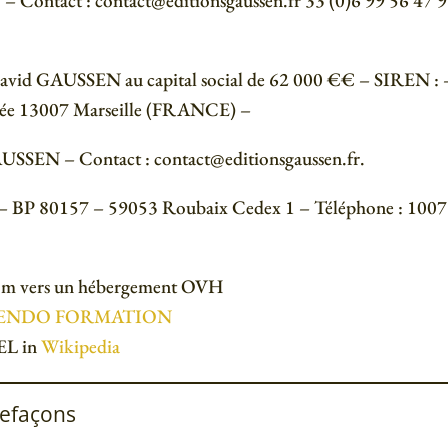
Contact : contact@editionsgaussen.fr 33 (0)6 99 56 47 97
id GAUSSEN au capital social de 62 000 €€ – SIREN : 
ongée 13007 Marseille (FRANCE) –
SSEN – Contact : contact@editionsgaussen.fr.
– BP 80157 – 59053 Roubaix Cedex 1 – Téléphone : 1007
.com vers un hébergement OVH
ENDO FORMATION
EL in
Wikipedia
trefaçons