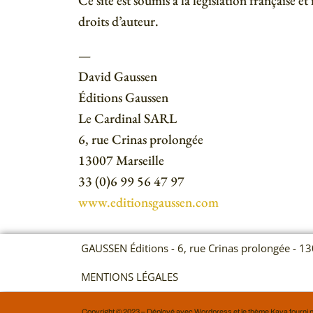
Ce site est soumis à la législation française et
droits d’auteur.
—
David Gaussen
Éditions Gaussen
Le Cardinal SARL
6, rue Crinas prolongée
13007 Marseille
33 (0)6 99 56 47 97
www.editionsgaussen.com
GAUSSEN Éditions - 6, rue Crinas prolongée - 13
MENTIONS LÉGALES
Copyright © 2023 – Déployé avec Wordpress et le thème Kava fourni 