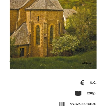
N.C.
208p.
9782356980120