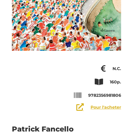
N.C.
160p.
9782356981806
Pour l'acheter
Patrick Fancello