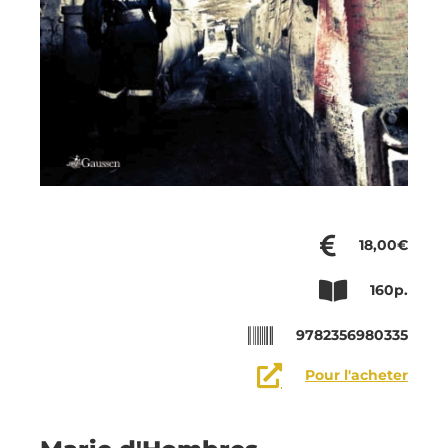
18,00€
160p.
9782356980335
Pour l'acheter