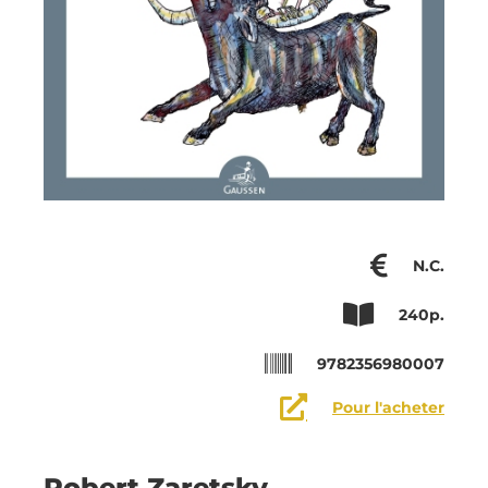
N.C.
240p.
9782356980007
Pour l'acheter
Robert Zaretsky