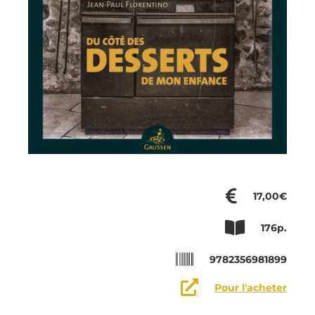
17,00€
176p.
9782356981899
Pour l'acheter