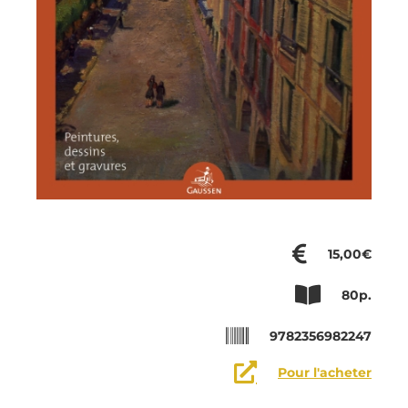
15,00€
80p.
9782356982247
Pour l'acheter