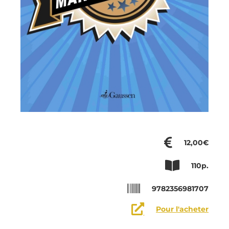
12,00€
110p.
9782356981707
Pour l'acheter